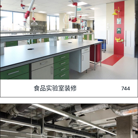
深入的需求分析，确保设计方案能够紧密贴合苏州顶津食品
内容介绍: 食品实验室装修是确保食品安全与质量控制的重要环
食品实验室装修
744
节。专业的装修设计不仅能营造一个干净、整洁的实验环境，还
能优化实验流程，提高工作效率。通过科学合理的布局和设备配
置，食品实验室装修旨在为科研人员提供一个功能齐全、安全卫
生的实验场所，从而确保食品检测与研发的准确性和可靠性